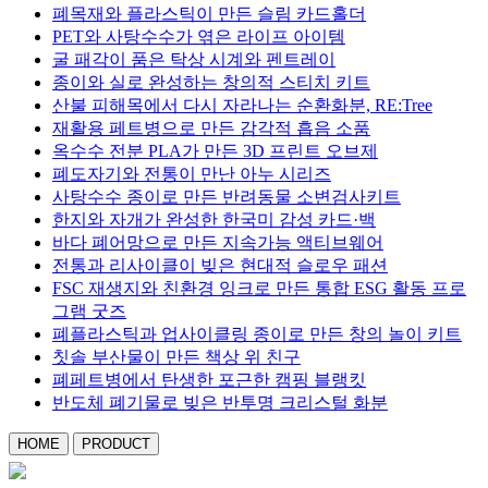
폐목재와 플라스틱이 만든 슬림 카드홀더
PET와 사탕수수가 엮은 라이프 아이템
굴 패각이 품은 탁상 시계와 펜트레이
종이와 실로 완성하는 창의적 스티치 키트
산불 피해목에서 다시 자라나는 순환화분, RE:Tree
재활용 페트병으로 만든 감각적 흡음 소품
옥수수 전분 PLA가 만든 3D 프린트 오브제
폐도자기와 전통이 만난 아누 시리즈
사탕수수 종이로 만든 반려동물 소변검사키트
한지와 자개가 완성한 한국미 감성 카드·백
바다 폐어망으로 만든 지속가능 액티브웨어
전통과 리사이클이 빚은 현대적 슬로우 패션
FSC 재생지와 친환경 잉크로 만든 통합 ESG 활동 프로
그램 굿즈
폐플라스틱과 업사이클링 종이로 만든 창의 놀이 키트
칫솔 부산물이 만든 책상 위 친구
폐페트병에서 탄생한 포근한 캠핑 블랭킷
반도체 폐기물로 빚은 반투명 크리스털 화분
HOME
PRODUCT