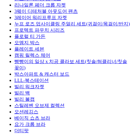
리나일론 페더 크롭 자켓
3웨이 디테처블 아웃도어 팬츠
3레이어 워리프루프 자켓
누프 로즈 업사이클링 주얼리 세트(귀걸이/목걸이/반지)
프로텍트 파우치 시리즈
플로럴 티 가든
오엠지 박스
플레이트 세븐
캠핑 릴렉스 체어
빵빵이의 일상 x 치공 콜라보 세트(칫솔/혀클리너/칫솔
꽂이)
박스아파트 & 캐스터 보드
LLL-북스테이션
빌리 워크자켓
빌리 백
빌리 볼캡
스틸레벤 오브제 컬렉션
오션레깅스
베이직 쇼츠 브라
요가 크롭 브라
더티팟