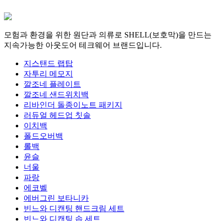
모험과 환경을 위한 원단과 의류로 SHELL(보호막)을 만드는
지속가능한 아웃도어 테크웨어 브랜드입니다.
지스탠드 랩탑
자투리 메모지
깔조네 플레이트
깔조네 샌드위치백
리바인더 돌종이노트 패키지
러듀얼 헤드업 칫솔
이치백
폴드오버백
롤백
윤슬
너울
파랑
에코벨
에버그린 보타니카
빈느와 디캔팅 핸드크림 세트
빈느와 디캔팅 솝 세트