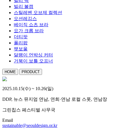
빌리 백
빌리 볼캡
스틸레벤 오브제 컬렉션
오션레깅스
베이직 쇼츠 브라
요가 크롭 브라
더티팟
폴리팝
팻보울
달팽이 언박싱 커터
거북이 보틀 오프너
HOME
PRODUCT
2025.10.15(수) ~ 10.26(일)
DDP, 뉴스 뮤지엄 연남, 연희·연남 로컬 스폿, 연남장
그린칩스 페스티벌 사무국
Email
sustainable@seouldesign.or.kr