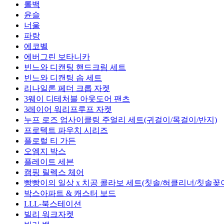
롤백
윤슬
너울
파랑
에코벨
에버그린 보타니카
빈느와 디캔팅 핸드크림 세트
빈느와 디캔팅 솝 세트
리나일론 페더 크롭 자켓
3웨이 디테처블 아웃도어 팬츠
3레이어 워리프루프 자켓
누프 로즈 업사이클링 주얼리 세트(귀걸이/목걸이/반지)
프로텍트 파우치 시리즈
플로럴 티 가든
오엠지 박스
플레이트 세븐
캠핑 릴렉스 체어
빵빵이의 일상 x 치공 콜라보 세트(칫솔/혀클리너/칫솔꽂
박스아파트 & 캐스터 보드
LLL-북스테이션
빌리 워크자켓