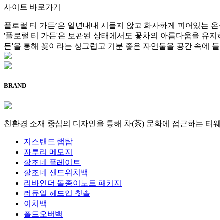
사이트 바로가기
플로럴 티 가든’은 일년내내 시들지 않고 화사하게 피어있는 온
'플로럴 티 가든'은 보관된 상태에서도 꽃차의 아름다움을 유지하
든'을 통해 꽃이라는 싱그럽고 기분 좋은 자연물을 공간 속에 들
BRAND
친환경 소재 중심의 디자인을 통해 차(茶) 문화에 접근하는 티웨어(
지스탠드 랩탑
자투리 메모지
깔조네 플레이트
깔조네 샌드위치백
리바인더 돌종이노트 패키지
러듀얼 헤드업 칫솔
이치백
폴드오버백