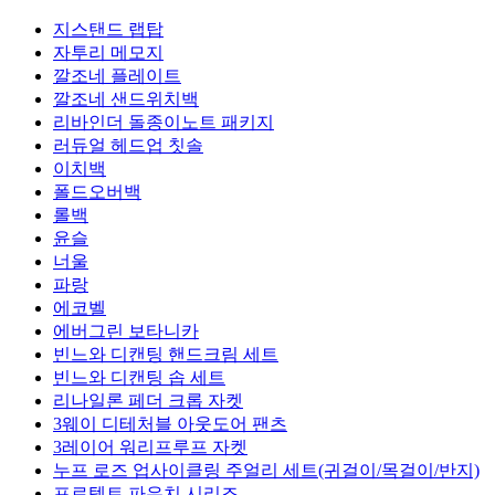
지스탠드 랩탑
자투리 메모지
깔조네 플레이트
깔조네 샌드위치백
리바인더 돌종이노트 패키지
러듀얼 헤드업 칫솔
이치백
폴드오버백
롤백
윤슬
너울
파랑
에코벨
에버그린 보타니카
빈느와 디캔팅 핸드크림 세트
빈느와 디캔팅 솝 세트
리나일론 페더 크롭 자켓
3웨이 디테처블 아웃도어 팬츠
3레이어 워리프루프 자켓
누프 로즈 업사이클링 주얼리 세트(귀걸이/목걸이/반지)
프로텍트 파우치 시리즈