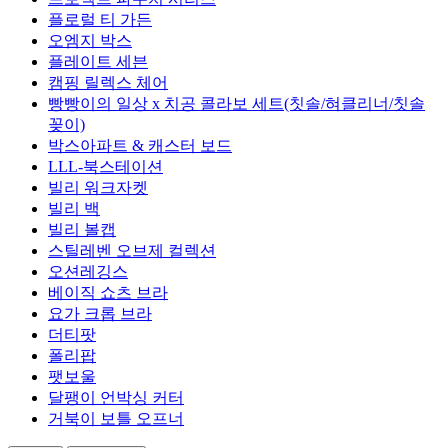
플로럴 티 가든
오엠지 박스
플레이트 세븐
캠핑 릴렉스 체어
빵빵이의 일상 x 치공 콜라보 세트(칫솔/혀클리너/칫솔
꽂이)
박스아파트 & 캐스터 보드
LLL-북스테이션
빌리 워크자켓
빌리 백
빌리 볼캡
스틸레벤 오브제 컬렉션
오션레깅스
베이직 쇼츠 브라
요가 크롭 브라
더티팟
폴리팝
팻보울
달팽이 언박싱 커터
거북이 보틀 오프너