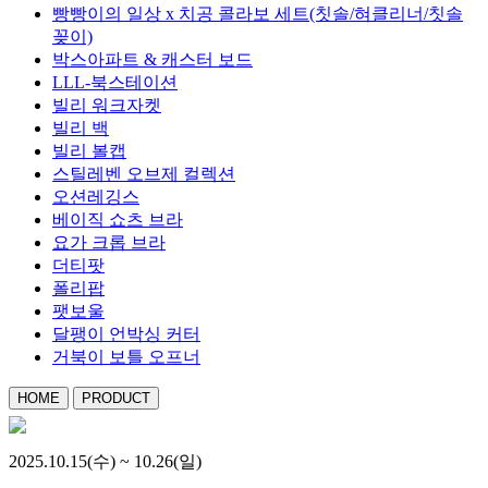
빵빵이의 일상 x 치공 콜라보 세트(칫솔/혀클리너/칫솔
꽂이)
박스아파트 & 캐스터 보드
LLL-북스테이션
빌리 워크자켓
빌리 백
빌리 볼캡
스틸레벤 오브제 컬렉션
오션레깅스
베이직 쇼츠 브라
요가 크롭 브라
더티팟
폴리팝
팻보울
달팽이 언박싱 커터
거북이 보틀 오프너
HOME
PRODUCT
2025.10.15(수) ~ 10.26(일)