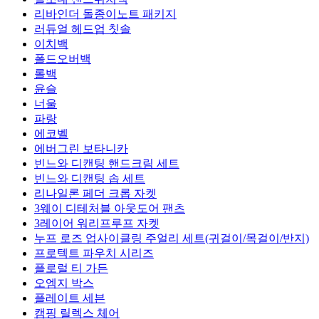
리바인더 돌종이노트 패키지
러듀얼 헤드업 칫솔
이치백
폴드오버백
롤백
윤슬
너울
파랑
에코벨
에버그린 보타니카
빈느와 디캔팅 핸드크림 세트
빈느와 디캔팅 솝 세트
리나일론 페더 크롭 자켓
3웨이 디테처블 아웃도어 팬츠
3레이어 워리프루프 자켓
누프 로즈 업사이클링 주얼리 세트(귀걸이/목걸이/반지)
프로텍트 파우치 시리즈
플로럴 티 가든
오엠지 박스
플레이트 세븐
캠핑 릴렉스 체어